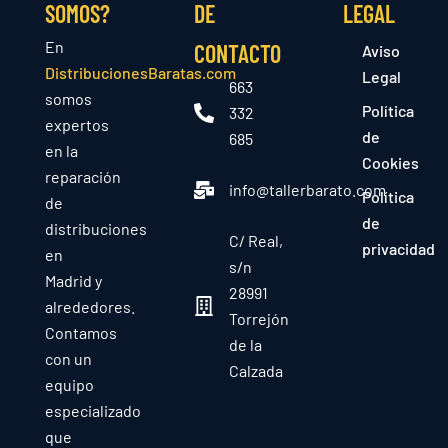
SOMOS?
DE
LEGAL
En
CONTACTO
Aviso
DistribucionesBaratas.com
Legal
663
somos
Política
332
expertos
de
685
en la
Cookies
reparación
info@tallerbarato.com
Política
de
de
distribuciones
C/ Real,
privacidad
en
s/n
Madrid y
28991
alrededores.
Torrejón
Contamos
de la
con un
Calzada
equipo
especializado
que