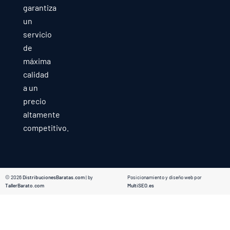
garantiza
un
servicio
de
máxima
calidad
a un
precio
altamente
competitivo.
© 2026
DistribucionesBaratas.com
| by
Posicionamiento y diseño web por
TallerBarato.com
MultiSEO.es