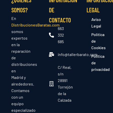
SOMOS?
DE
LEGAL
En
CONTACTO
Aviso
DistribucionesBaratas.com
Legal
663
somos
Política
332
expertos
de
685
en la
Cookies
reparación
info@tallerbarato.com
Política
de
de
distribuciones
C/ Real,
privacidad
en
s/n
Madrid y
28991
alrededores.
Torrejón
Contamos
de la
con un
Calzada
equipo
especializado