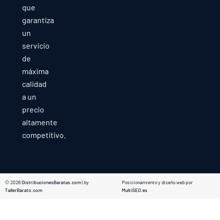
que
garantiza
un
servicio
de
máxima
calidad
a un
precio
altamente
competitivo.
© 2026
DistribucionesBaratas.com
| by
Posicionamiento y diseño web por
TallerBarato.com
MultiSEO.es