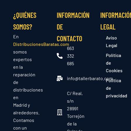
¿QUIÉNES
INFORMACIÓN
INFORMACIÓ
SOMOS?
DE
LEGAL
En
CONTACTO
Aviso
DistribucionesBaratas.com
Legal
663
somos
Política
332
expertos
de
685
en la
Cookies
reparación
info@tallerbarato.com
Política
de
de
distribuciones
C/ Real,
privacidad
en
s/n
Madrid y
28991
alrededores.
Torrejón
Contamos
de la
con un