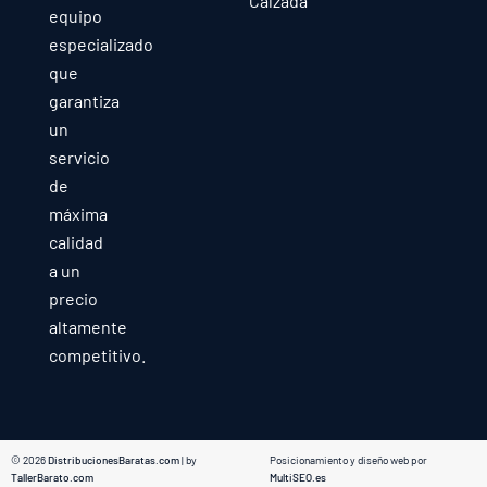
Calzada
equipo
especializado
que
garantiza
un
servicio
de
máxima
calidad
a un
precio
altamente
competitivo.
© 2026
DistribucionesBaratas.com
| by
Posicionamiento y diseño web por
TallerBarato.com
MultiSEO.es