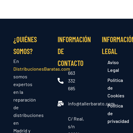
¿QUIÉNES
INFORMACIÓN
INFORMACIÓ
SOMOS?
DE
LEGAL
En
CONTACTO
Aviso
DistribucionesBaratas.com
Legal
663
somos
Política
332
expertos
de
685
en la
Cookies
reparación
info@tallerbarato.com
Política
de
de
distribuciones
C/ Real,
privacidad
en
s/n
Madrid y