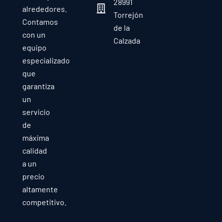
28991
alrededores.
Torrejón
Contamos
de la
con un
Calzada
equipo
especializado
que
garantiza
un
servicio
de
máxima
calidad
a un
precio
altamente
competitivo.