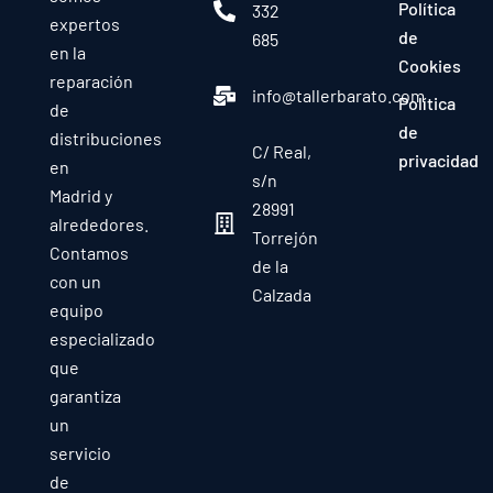
Política
332
expertos
de
685
en la
Cookies
reparación
info@tallerbarato.com
Política
de
de
distribuciones
C/ Real,
privacidad
en
s/n
Madrid y
28991
alrededores.
Torrejón
Contamos
de la
con un
Calzada
equipo
especializado
que
garantiza
un
servicio
de