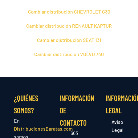
Cambiar distribución CHEVROLET G30
Cambiar distribución RENAULT KAPTUR
Cambiar distribución SEAT 131
Cambiar distribución VOLVO 740
¿QUIÉNES
INFORMACIÓN
INFORMACIÓ
SOMOS?
DE
LEGAL
En
CONTACTO
Aviso
DistribucionesBaratas.com
Legal
663
somos