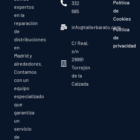
Política
332
expertos
de
685
en la
Cookies
reparación
info@tallerbarato.com
Política
de
de
distribuciones
C/ Real,
privacidad
en
s/n
Madrid y
28991
alrededores.
Torrejón
Contamos
de la
con un
Calzada
equipo
especializado
que
garantiza
un
servicio
de