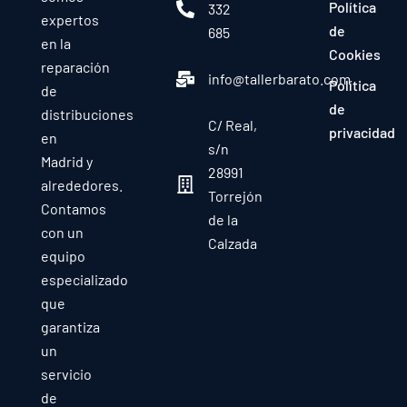
Política
332
expertos
de
685
en la
Cookies
reparación
info@tallerbarato.com
Política
de
de
distribuciones
C/ Real,
privacidad
en
s/n
Madrid y
28991
alrededores.
Torrejón
Contamos
de la
con un
Calzada
equipo
especializado
que
garantiza
un
servicio
de