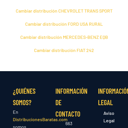
Cambiar distribución CHEVROLET TRANS SPORT
Cambiar distribución FORD USA RURAL
Cambiar distribución MERCEDES-BENZ EQB
Cambiar distribución FIAT 242
¿QUIÉNES
INFORMACIÓN
INFORMACIÓ
SOMOS?
DE
LEGAL
En
CONTACTO
Aviso
DistribucionesBaratas.com
Legal
663
somos