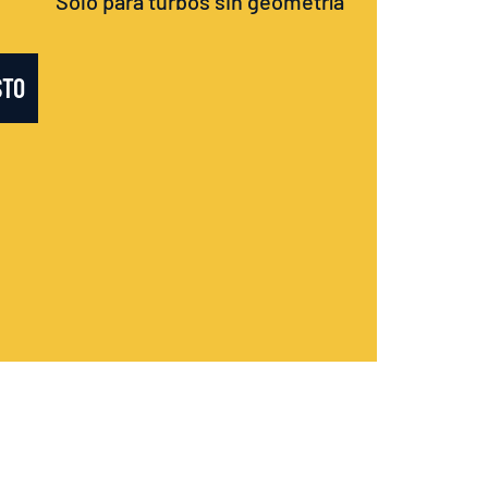
Sólo para turbos sin geometría
STO