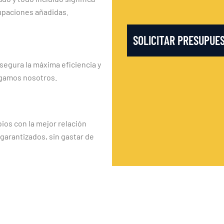
upaciones añadidas.
SOLICITAR PRESUPUE
segura la máxima eficiencia y
rgamos nosotros.
os con la mejor relación
 garantizados, sin gastar de