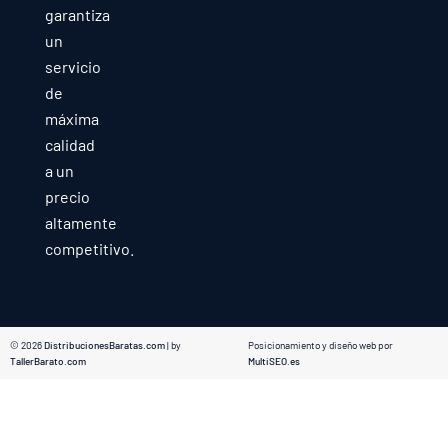
garantiza
un
servicio
de
máxima
calidad
a un
precio
altamente
competitivo.
© 2026
DistribucionesBaratas.com
| by
Posicionamiento y diseño web por
TallerBarato.com
MultiSEO.es