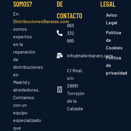
SOMOS?
DE
LEGAL
En
CONTACTO
Aviso
DistribucionesBaratas.com
Legal
663
somos
Política
332
expertos
de
685
en la
Cookies
reparación
info@tallerbarato.com
Política
de
de
distribuciones
C/ Real,
privacidad
en
s/n
Madrid y
28991
alrededores.
Torrejón
Contamos
de la
con un
Calzada
equipo
especializado
que