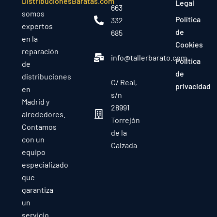
DistribucionesBaratas.com
Legal
663
somos
Política
332
expertos
de
685
en la
Cookies
reparación
info@tallerbarato.com
Política
de
de
distribuciones
C/ Real,
privacidad
en
s/n
Madrid y
28991
alrededores.
Torrejón
Contamos
de la
con un
Calzada
equipo
especializado
que
garantiza
un
servicio