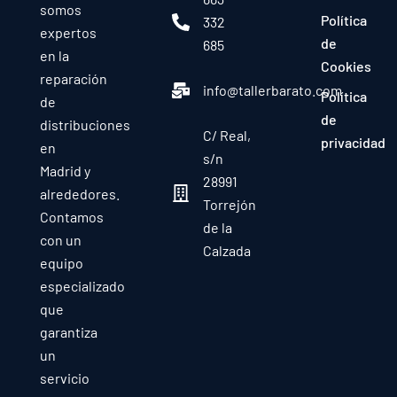
somos
Política
332
expertos
de
685
en la
Cookies
reparación
info@tallerbarato.com
Política
de
de
distribuciones
C/ Real,
privacidad
en
s/n
Madrid y
28991
alrededores.
Torrejón
Contamos
de la
con un
Calzada
equipo
especializado
que
garantiza
un
servicio