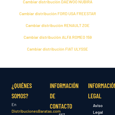
Cambiar distribución DAEWOO NUBIRA
Cambiar distribución FORD USA FREESTAR
Cambiar distribución RENAULT ZOE
Cambiar distribución ALFA ROMEO 159
Cambiar distribución FIAT ULYSSE
¿QUIÉNES
INFORMACIÓN
INFORMACIÓ
SOMOS?
DE
LEGAL
En
CONTACTO
Aviso
DistribucionesBaratas.com
Legal
663