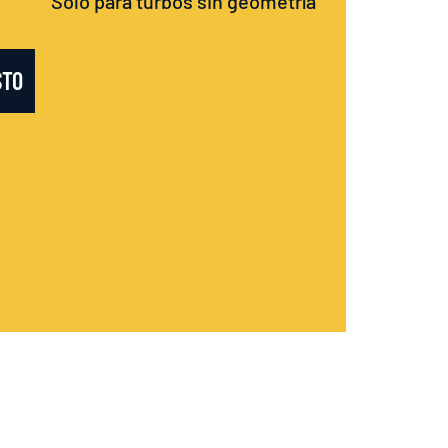
Sólo para turbos sin geometría
STO