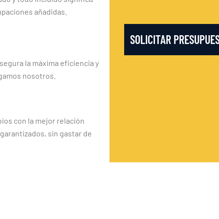
upaciones añadidas.
SOLICITAR PRESUPUE
segura la máxima eficiencia y
rgamos nosotros.
os con la mejor relación
 garantizados, sin gastar de