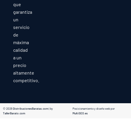
que
garantiza
un
servicio
de
máxima
calidad
a un
precio
altamente
competitivo.
© 2026
DistribucionesBaratas.com
| by
Posicionamiento y diseño web por
TallerBarato.com
MultiSEO.es