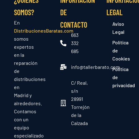
SOMOS?
DE
LEGAL
En
CONTACTO
Aviso
DistribucionesBaratas.com
Legal
663
somos
Política
332
expertos
de
685
en la
Cookies
reparación
info@tallerbarato.com
Política
de
de
distribuciones
C/ Real,
privacidad
en
s/n
Madrid y
28991
alrededores.
Torrejón
Contamos
de la
con un
Calzada
equipo
especializado