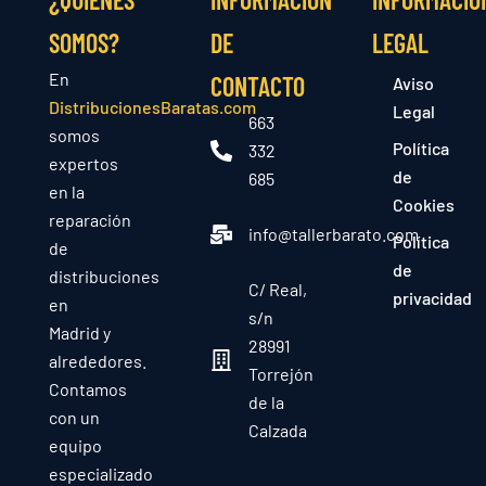
SOMOS?
DE
LEGAL
En
CONTACTO
Aviso
DistribucionesBaratas.com
Legal
663
somos
Política
332
expertos
de
685
en la
Cookies
reparación
info@tallerbarato.com
Política
de
de
distribuciones
C/ Real,
privacidad
en
s/n
Madrid y
28991
alrededores.
Torrejón
Contamos
de la
con un
Calzada
equipo
especializado