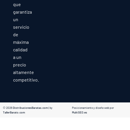
que
garantiza
un
servicio
de
máxima
calidad
a un
precio
altamente
competitivo.
© 2026
DistribucionesBaratas.com
| by
Posicionamiento y diseño web por
TallerBarato.com
MultiSEO.es