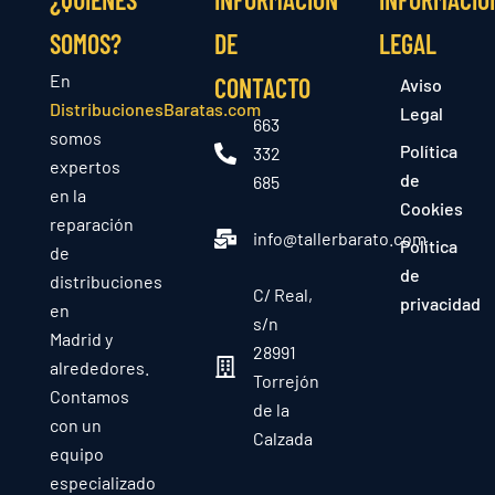
SOMOS?
DE
LEGAL
En
CONTACTO
Aviso
DistribucionesBaratas.com
Legal
663
somos
Política
332
expertos
de
685
en la
Cookies
reparación
info@tallerbarato.com
Política
de
de
distribuciones
C/ Real,
privacidad
en
s/n
Madrid y
28991
alrededores.
Torrejón
Contamos
de la
con un
Calzada
equipo
especializado