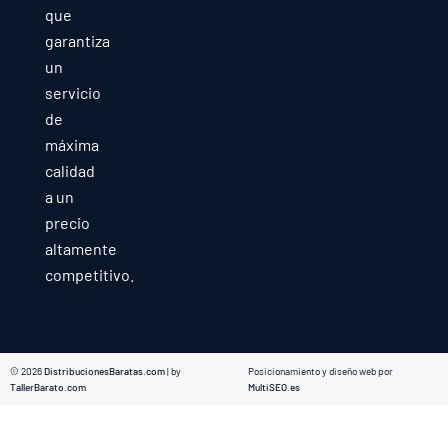
que
garantiza
un
servicio
de
máxima
calidad
a un
precio
altamente
competitivo.
© 2026
DistribucionesBaratas.com
| by
Posicionamiento y diseño web por
TallerBarato.com
MultiSEO.es