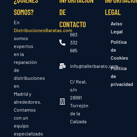
SOMOS?
DE
LEGAL
En
CONTACTO
Aviso
DistribucionesBaratas.com
Legal
663
somos
Política
332
expertos
de
685
en la
Cookies
reparación
info@tallerbarato.com
Política
de
de
distribuciones
C/ Real,
privacidad
en
s/n
Madrid y
28991
alrededores.
Torrejón
Contamos
de la
con un
Calzada
equipo
especializado