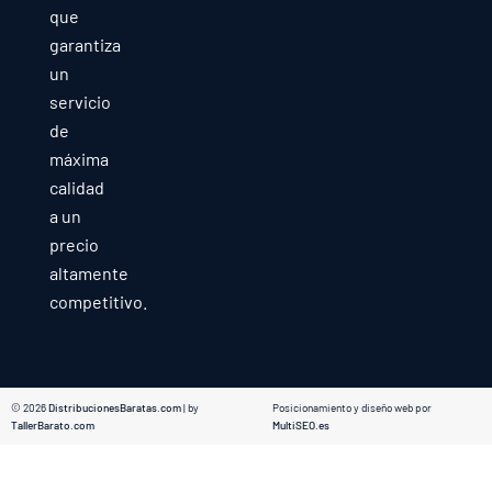
que
garantiza
un
servicio
de
máxima
calidad
a un
precio
altamente
competitivo.
© 2026
DistribucionesBaratas.com
| by
Posicionamiento y diseño web por
TallerBarato.com
MultiSEO.es