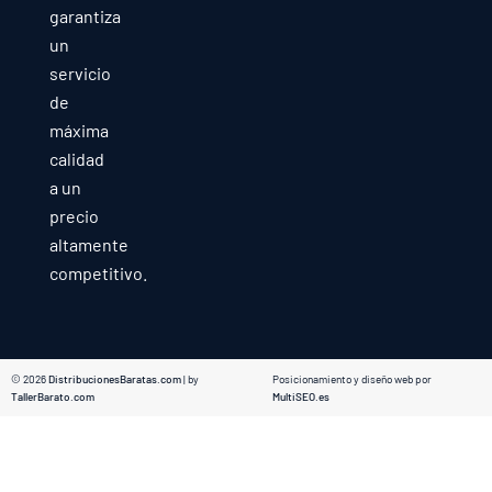
garantiza
un
servicio
de
máxima
calidad
a un
precio
altamente
competitivo.
© 2026
DistribucionesBaratas.com
| by
Posicionamiento y diseño web por
TallerBarato.com
MultiSEO.es