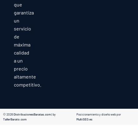
que
garantiza
un
servicio
de
máxima
calidad
a un
precio
altamente
competitivo.
© 2026
DistribucionesBaratas.com
| by
Posicionamiento y diseño web por
TallerBarato.com
MultiSEO.es