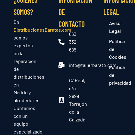
SOMOS?
DE
LEGAL
En
CONTACTO
Aviso
DistribucionesBaratas.com
Legal
663
somos
Política
332
expertos
de
685
en la
Cookies
reparación
info@tallerbarato.com
Política
de
de
distribuciones
C/ Real,
privacidad
en
s/n
Madrid y
28991
alrededores.
Torrejón
Contamos
de la
con un
Calzada
equipo
especializado