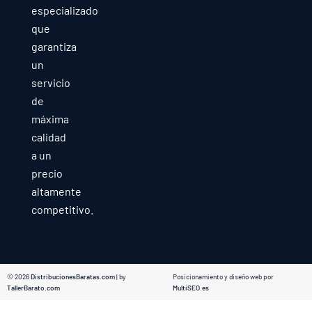
especializado
que
garantiza
un
servicio
de
máxima
calidad
a un
precio
altamente
competitivo.
© 2026
DistribucionesBaratas.com
| by
Posicionamiento y diseño web por
TallerBarato.com
MultiSEO.es