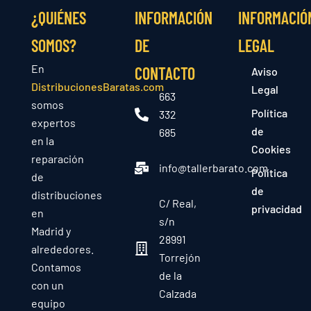
¿QUIÉNES
INFORMACIÓN
INFORMACIÓ
SOMOS?
DE
LEGAL
En
CONTACTO
Aviso
DistribucionesBaratas.com
Legal
663
somos
Política
332
expertos
de
685
en la
Cookies
reparación
info@tallerbarato.com
Política
de
de
distribuciones
C/ Real,
privacidad
en
s/n
Madrid y
28991
alrededores.
Torrejón
Contamos
de la
con un
Calzada
equipo