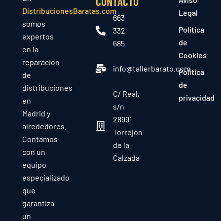
CONTACTO
DistribucionesBaratas.com
Legal
663
somos
Política
332
expertos
de
685
en la
Cookies
reparación
info@tallerbarato.com
Política
de
de
distribuciones
C/ Real,
privacidad
en
s/n
Madrid y
28991
alrededores.
Torrejón
Contamos
de la
con un
Calzada
equipo
especializado
que
garantiza
un