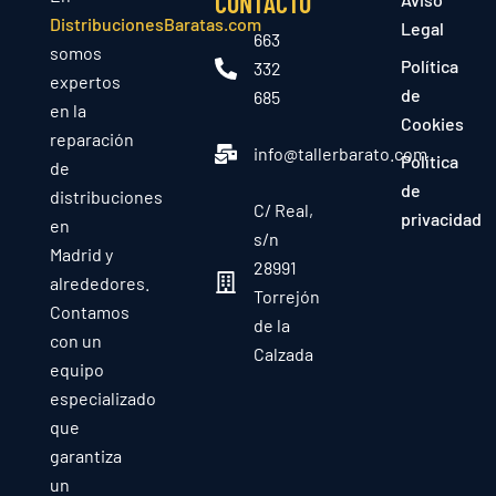
CONTACTO
DistribucionesBaratas.com
Legal
663
somos
Política
332
expertos
de
685
en la
Cookies
reparación
info@tallerbarato.com
Política
de
de
distribuciones
C/ Real,
privacidad
en
s/n
Madrid y
28991
alrededores.
Torrejón
Contamos
de la
con un
Calzada
equipo
especializado
que
garantiza
un