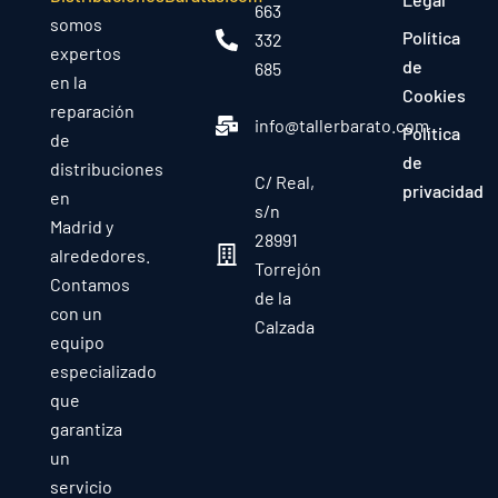
663
somos
Política
332
expertos
de
685
en la
Cookies
reparación
info@tallerbarato.com
Política
de
de
distribuciones
C/ Real,
privacidad
en
s/n
Madrid y
28991
alrededores.
Torrejón
Contamos
de la
con un
Calzada
equipo
especializado
que
garantiza
un
servicio