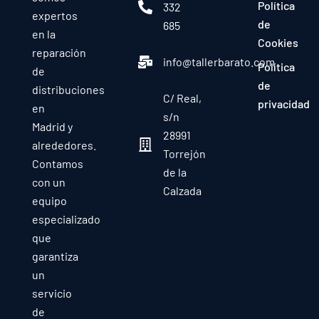
Política
332
expertos
de
685
en la
Cookies
reparación
info@tallerbarato.com
Política
de
de
distribuciones
C/ Real,
privacidad
en
s/n
Madrid y
28991
alrededores.
Torrejón
Contamos
de la
con un
Calzada
equipo
especializado
que
garantiza
un
servicio
de