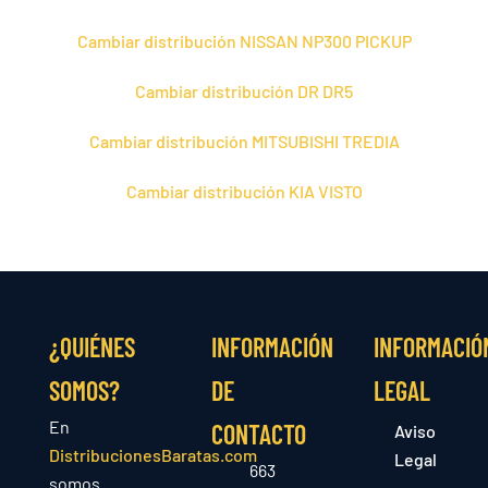
Cambiar distribución NISSAN NP300 PICKUP
Cambiar distribución DR DR5
Cambiar distribución MITSUBISHI TREDIA
Cambiar distribución KIA VISTO
¿QUIÉNES
INFORMACIÓN
INFORMACIÓ
SOMOS?
DE
LEGAL
En
CONTACTO
Aviso
DistribucionesBaratas.com
Legal
663
somos