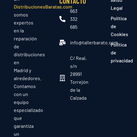
CONTACTO
DistribucionesBaratas.com
Legal
663
somos
Política
332
expertos
de
685
en la
Cookies
reparación
info@tallerbarato.com
Política
de
de
distribuciones
C/ Real,
privacidad
en
s/n
Madrid y
28991
alrededores.
Torrejón
Contamos
de la
con un
Calzada
equipo
especializado
que
garantiza
un