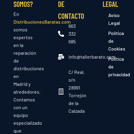
SOMOS?
DE
LEGAL
En
CONTACTO
Aviso
DistribucionesBaratas.com
Legal
663
somos
Política
332
expertos
de
685
en la
Cookies
reparación
info@tallerbarato.com
Política
de
de
distribuciones
C/ Real,
privacidad
en
s/n
Madrid y
28991
alrededores.
Torrejón
Contamos
de la
con un
Calzada
equipo
especializado
que