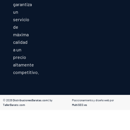
garantiza
un
servicio
de
máxima
calidad
a un
precio
altamente
competitivo.
© 2026
DistribucionesBaratas.com
| by
Posicionamiento y diseño web por
TallerBarato.com
MultiSEO.es