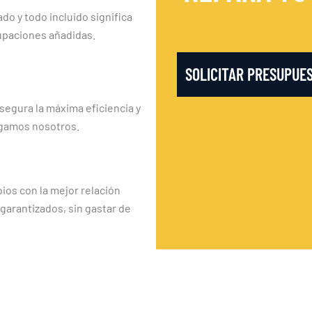
ado y todo incluido significa
upaciones añadidas.
SOLICITAR PRESUPUE
segura la máxima eficiencia y
rgamos nosotros.
os con la mejor relación
 garantizados, sin gastar de