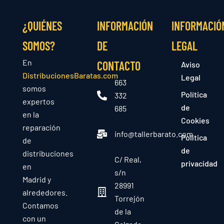
¿QUIÉNES
INFORMACIÓN
INFORMACIÓ
SOMOS?
DE
LEGAL
En
CONTACTO
Aviso
DistribucionesBaratas.com
Legal
663
somos
Política
332
expertos
de
685
en la
Cookies
reparación
info@tallerbarato.com
Política
de
de
distribuciones
C/ Real,
privacidad
en
s/n
Madrid y
28991
alrededores.
Torrejón
Contamos
de la
con un