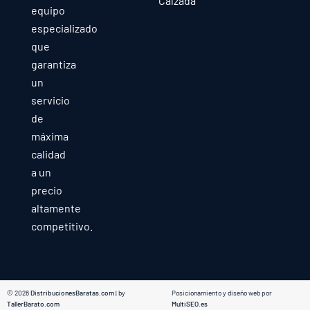
Calzada
equipo
especializado
que
garantiza
un
servicio
de
máxima
calidad
a un
precio
altamente
competitivo.
© 2026
DistribucionesBaratas.com
| by
Posicionamiento y diseño web por
TallerBarato.com
MultiSEO.es