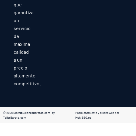
que
garantiza
un
servicio
de
máxima
calidad
a un
precio
altamente
competitivo.
© 2026
DistribucionesBaratas.com
| by
Posicionamiento y diseño web por
TallerBarato.com
MultiSEO.es