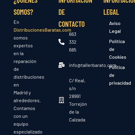
SOMOS?
DE
LEGAL
En
CONTACTO
Aviso
DistribucionesBaratas.com
Legal
663
somos
Política
332
expertos
de
685
en la
Cookies
reparación
info@tallerbarato.com
Política
de
de
distribuciones
C/ Real,
privacidad
en
s/n
Madrid y
28991
alrededores.
Torrejón
Contamos
de la
con un
Calzada
equipo
especializado