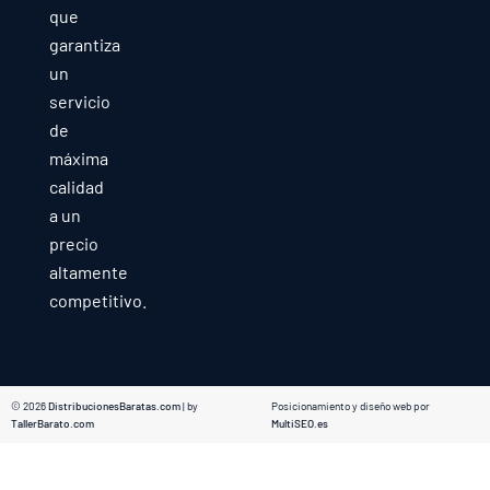
que
garantiza
un
servicio
de
máxima
calidad
a un
precio
altamente
competitivo.
© 2026
DistribucionesBaratas.com
| by
Posicionamiento y diseño web por
TallerBarato.com
MultiSEO.es