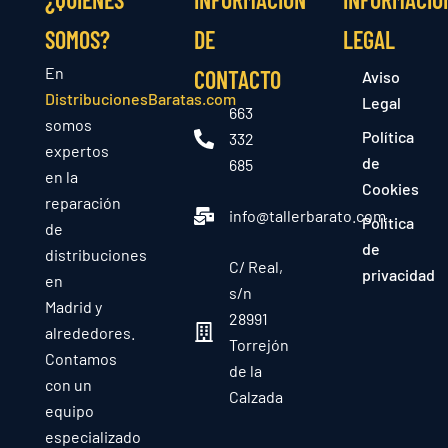
SOMOS?
DE
LEGAL
En
CONTACTO
Aviso
DistribucionesBaratas.com
Legal
663
somos
Política
332
expertos
de
685
en la
Cookies
reparación
info@tallerbarato.com
Política
de
de
distribuciones
C/ Real,
privacidad
en
s/n
Madrid y
28991
alrededores.
Torrejón
Contamos
de la
con un
Calzada
equipo
especializado