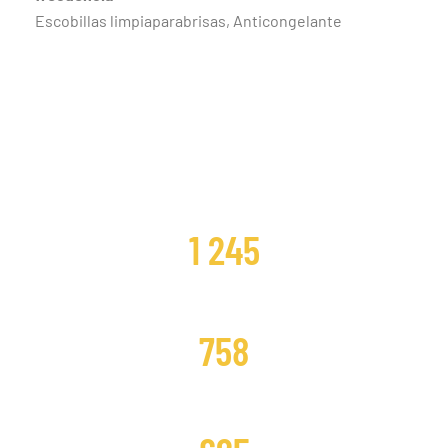
Escobillas limpiaparabrisas, Anticongelante
CLIENTES SATISFECHOS
1 245
DISTRIBUCIONES CAMBIADAS
758
DISTRIBUCIONES REPARADAS