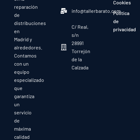
Cookies
reparación
info@tallerbarato.com
Política
de
de
distribuciones
C/ Real,
privacidad
en
s/n
Madrid y
28991
alrededores.
Torrejón
Contamos
de la
con un
Calzada
equipo
especializado
que
garantiza
un
servicio
de
máxima
calidad