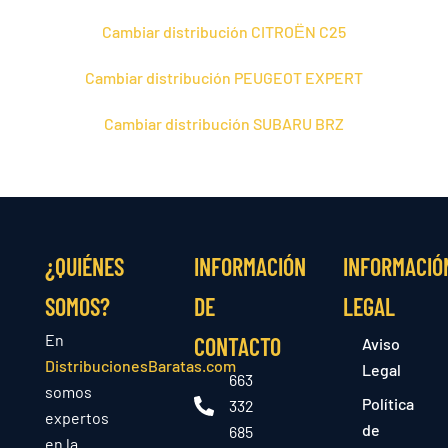
Cambiar distribución CITROЁN C25
Cambiar distribución PEUGEOT EXPERT
Cambiar distribución SUBARU BRZ
¿QUIÉNES
INFORMACIÓN
INFORMACIÓ
SOMOS?
DE
LEGAL
En
CONTACTO
Aviso
DistribucionesBaratas.com
Legal
663
somos
Política
332
expertos
de
685
en la