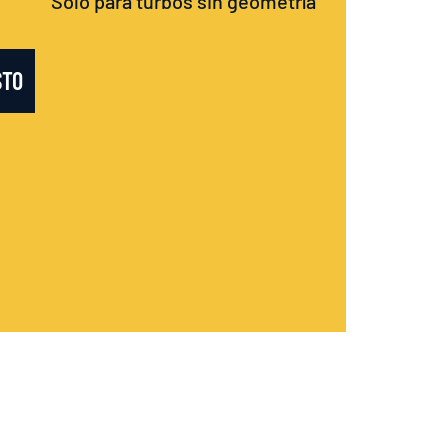
Sólo para turbos sin geometría
STO