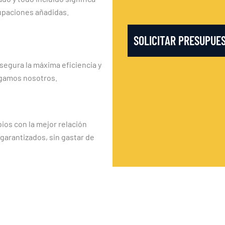
upaciones añadidas.
SOLICITAR PRESUPUE
segura la máxima eficiencia y
rgamos nosotros.
os con la mejor relación
 garantizados, sin gastar de