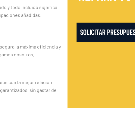
ado y todo incluido significa
upaciones añadidas.
SOLICITAR PRESUPUE
segura la máxima eficiencia y
rgamos nosotros.
os con la mejor relación
 garantizados, sin gastar de