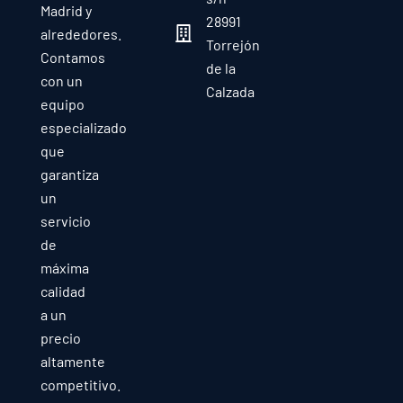
Madrid y
28991
alrededores.
Torrejón
Contamos
de la
con un
Calzada
equipo
especializado
que
garantiza
un
servicio
de
máxima
calidad
a un
precio
altamente
competitivo.