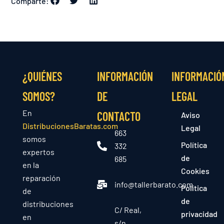
Comparte:
¿QUIÉNES
INFORMACIÓN
INFORMACIÓ
SOMOS?
DE
LEGAL
En
CONTACTO
Aviso
DistribucionesBaratas.com
Legal
663
somos
Política
332
expertos
de
685
en la
Cookies
reparación
info@tallerbarato.com
Política
de
de
distribuciones
C/ Real,
privacidad
en
s/n