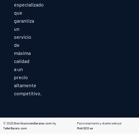
especializado
que
garantiza
un
servicio
de
máxima
calidad
a un
precio
altamente
competitivo.
© 2026
DistribucionesBaratas.com
| by
Posicionamiento y diseño web por
TallerBarato.com
MultiSEO.es