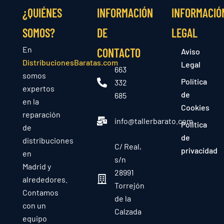
¿QUIÉNES
INFORMACIÓN
INFORMACIÓ
SOMOS?
DE
LEGAL
En
CONTACTO
Aviso
DistribucionesBaratas.com
Legal
663
somos
Política
332
expertos
de
685
en la
Cookies
reparación
info@tallerbarato.com
Política
de
de
distribuciones
C/ Real,
privacidad
en
s/n
Madrid y
28991
alrededores.
Torrejón
Contamos
de la
con un
Calzada
equipo