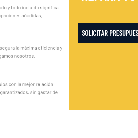
ado y todo incluido significa
upaciones añadidas.
SOLICITAR PRESUPUE
segura la máxima eficiencia y
rgamos nosotros.
os con la mejor relación
 garantizados, sin gastar de