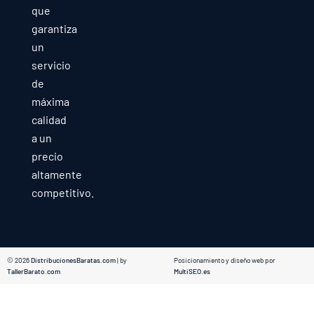
que
garantiza
un
servicio
de
máxima
calidad
a un
precio
altamente
competitivo.
© 2026
DistribucionesBaratas.com
| by
Posicionamiento y diseño web por
TallerBarato.com
MultiSEO.es