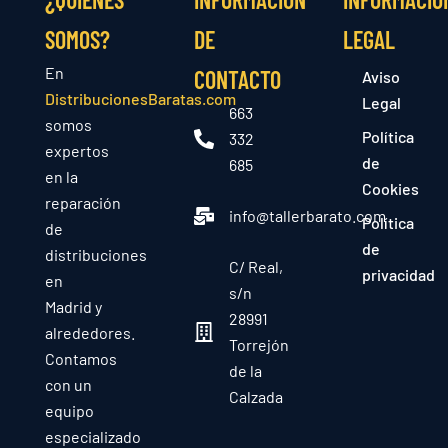
SOMOS?
DE
LEGAL
En
CONTACTO
Aviso
DistribucionesBaratas.com
Legal
663
somos
Política
332
expertos
de
685
en la
Cookies
reparación
info@tallerbarato.com
Política
de
de
distribuciones
C/ Real,
privacidad
en
s/n
Madrid y
28991
alrededores.
Torrejón
Contamos
de la
con un
Calzada
equipo
especializado