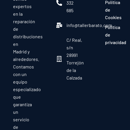
Política
332
expertos
de
685
en la
Cookies
reparación
info@tallerbarato.com
Política
de
de
distribuciones
C/ Real,
privacidad
en
s/n
Madrid y
28991
alrededores.
Torrejón
Contamos
de la
con un
Calzada
equipo
especializado
que
garantiza
un
servicio
de