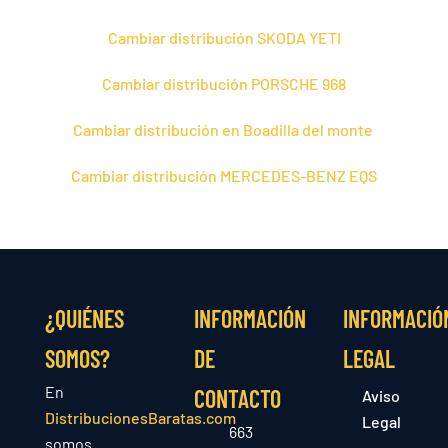
Cambiar distribución SKODA YETI
Cambiar distribución PORSCHE 968
Cambiar distribución en Boadilla del monte
Cambiar distribución MERCEDES-BENZ EQS
¿QUIÉNES
INFORMACIÓN
INFORMACIÓ
SOMOS?
DE
LEGAL
En
CONTACTO
Aviso
DistribucionesBaratas.com
Legal
663
somos