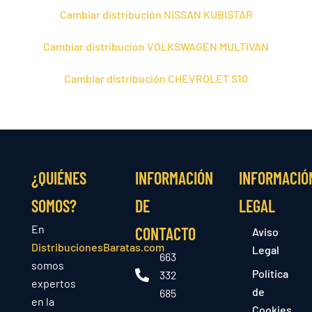
Cambiar distribución NISSAN KUBISTAR
Cambiar distribución VOLKSWAGEN MULTIVAN
Cambiar distribución CHEVROLET S10
¿QUIÉNES
INFORMACIÓN
INFORMACIÓ
SOMOS?
DE
LEGAL
En
CONTACTO
Aviso
DistribucionesBaratas.com
Legal
663
somos
Política
332
expertos
de
685
en la
Cookies