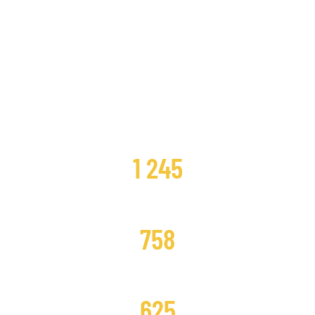
CLIENTES SATISFECHOS
1 245
DISTRIBUCIONES CAMBIADAS
758
DISTRIBUCIONES REPARADAS
625