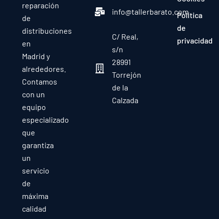
reparación
info@tallerbarato.com
Política
de
de
distribuciones
C/ Real,
privacidad
en
s/n
Madrid y
28991
alrededores.
Torrejón
Contamos
de la
con un
Calzada
equipo
especializado
que
garantiza
un
servicio
de
máxima
calidad