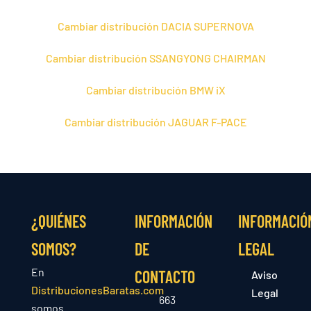
Cambiar distribución DACIA SUPERNOVA
Cambiar distribución SSANGYONG CHAIRMAN
Cambiar distribución BMW iX
Cambiar distribución JAGUAR F-PACE
¿QUIÉNES
INFORMACIÓN
INFORMACIÓ
SOMOS?
DE
LEGAL
En
CONTACTO
Aviso
DistribucionesBaratas.com
Legal
663
somos