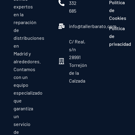
Política
332
expertos
de
685
en la
Cookies
reparación
info@tallerbarato.com
Política
de
de
distribuciones
C/ Real,
privacidad
en
s/n
Madrid y
28991
alrededores.
Torrejón
Contamos
de la
con un
Calzada
equipo
especializado
que
garantiza
un
servicio
de