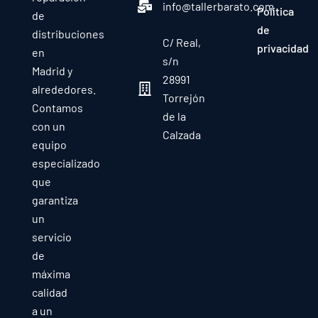
info@tallerbarato.com
Política
de
de
distribuciones
C/ Real,
privacidad
en
s/n
Madrid y
28991
alrededores.
Torrejón
Contamos
de la
con un
Calzada
equipo
especializado
que
garantiza
un
servicio
de
máxima
calidad
a un