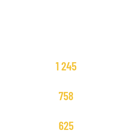
CLIENTES SATISFECHOS
1 245
DISTRIBUCIONES CAMBIADAS
758
DISTRIBUCIONES REPARADAS
625