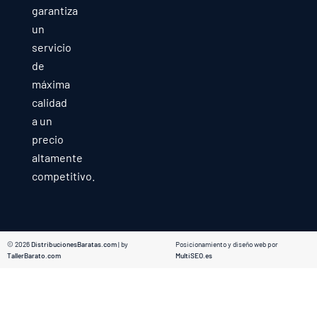
garantiza
un
servicio
de
máxima
calidad
a un
precio
altamente
competitivo.
© 2026
DistribucionesBaratas.com
| by
Posicionamiento y diseño web por
TallerBarato.com
MultiSEO.es