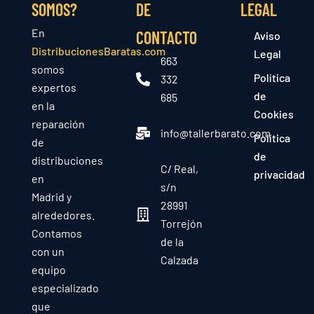
SOMOS?
DE
LEGAL
En
CONTACTO
Aviso
DistribucionesBaratas.com
Legal
663
somos
Política
332
expertos
de
685
en la
Cookies
reparación
info@tallerbarato.com
Política
de
de
distribuciones
C/ Real,
privacidad
en
s/n
Madrid y
28991
alrededores.
Torrejón
Contamos
de la
con un
Calzada
equipo
especializado
que