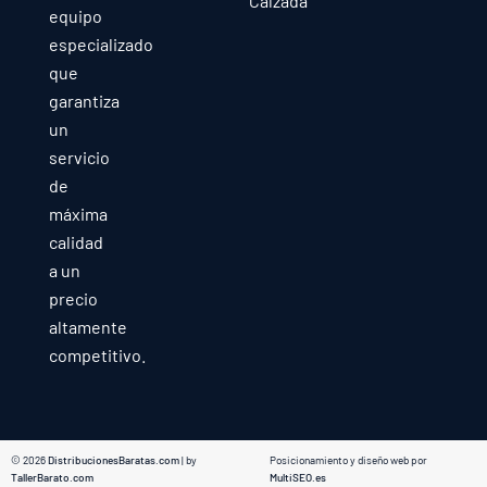
Calzada
equipo
especializado
que
garantiza
un
servicio
de
máxima
calidad
a un
precio
altamente
competitivo.
© 2026
DistribucionesBaratas.com
| by
Posicionamiento y diseño web por
TallerBarato.com
MultiSEO.es