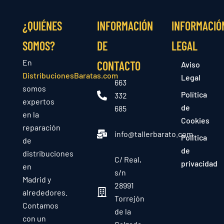
¿QUIÉNES
INFORMACIÓN
INFORMACIÓ
SOMOS?
DE
LEGAL
En
CONTACTO
Aviso
DistribucionesBaratas.com
Legal
663
somos
Política
332
expertos
de
685
en la
Cookies
reparación
info@tallerbarato.com
Política
de
de
distribuciones
C/ Real,
privacidad
en
s/n
Madrid y
28991
alrededores.
Torrejón
Contamos
de la
con un