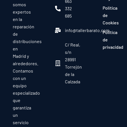
663
somos
Política
332
expertos
de
685
en la
Cookies
reparación
info@tallerbarato.com
Política
de
de
distribuciones
C/ Real,
privacidad
en
s/n
Madrid y
28991
alrededores.
Torrejón
Contamos
de la
con un
Calzada
equipo
especializado
que
garantiza
un
servicio