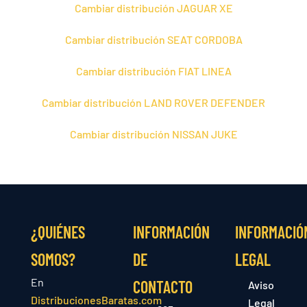
Cambiar distribución JAGUAR XE
Cambiar distribución SEAT CORDOBA
Cambiar distribución FIAT LINEA
Cambiar distribución LAND ROVER DEFENDER
Cambiar distribución NISSAN JUKE
¿QUIÉNES
INFORMACIÓN
INFORMACIÓ
SOMOS?
DE
LEGAL
En
CONTACTO
Aviso
DistribucionesBaratas.com
Legal