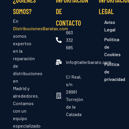
SOMOS?
DE
LEGAL
En
CONTACTO
Aviso
DistribucionesBaratas.com
Legal
663
somos
Política
332
expertos
de
685
en la
Cookies
reparación
info@tallerbarato.com
Política
de
de
distribuciones
C/ Real,
privacidad
en
s/n
Madrid y
28991
alrededores.
Torrejón
Contamos
de la
con un
Calzada
equipo
especializado