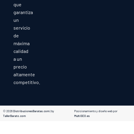
que
garantiza
un
servicio
de
máxima
calidad
a un
precio
altamente
competitivo.
© 2026
DistribucionesBaratas.com
| by
Posicionamiento y diseño web por
TallerBarato.com
MultiSEO.es