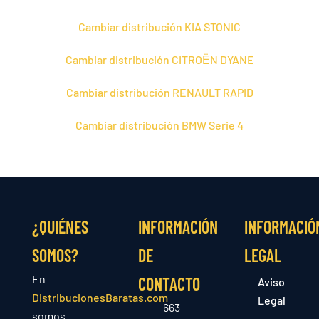
Cambiar distribución KIA STONIC
Cambiar distribución CITROЁN DYANE
Cambiar distribución RENAULT RAPID
Cambiar distribución BMW Serie 4
¿QUIÉNES
INFORMACIÓN
INFORMACIÓ
SOMOS?
DE
LEGAL
En
CONTACTO
Aviso
DistribucionesBaratas.com
Legal
663
somos