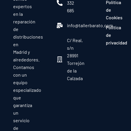
Política
332
expertos
de
685
en la
Cookies
reparación
info@tallerbarato.com
Política
de
de
distribuciones
C/ Real,
privacidad
en
s/n
Madrid y
28991
alrededores.
Torrejón
Contamos
de la
con un
Calzada
equipo
especializado
que
garantiza
un
servicio
de