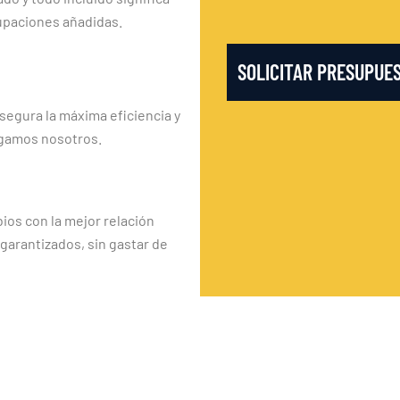
upaciones añadidas.
SOLICITAR PRESUPUE
segura la máxima eficiencia y
rgamos nosotros.
os con la mejor relación
 garantizados, sin gastar de