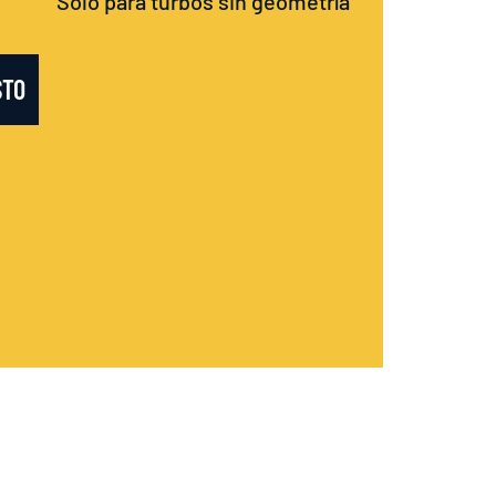
Sólo para turbos sin geometría
STO