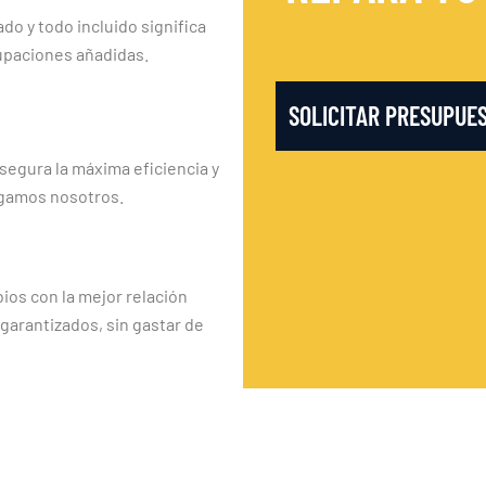
ado y todo incluido significa
upaciones añadidas.
SOLICITAR PRESUPUE
segura la máxima eficiencia y
rgamos nosotros.
os con la mejor relación
 garantizados, sin gastar de