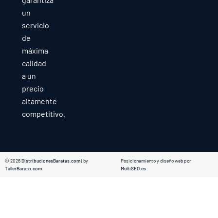
un
servicio
de
máxima
calidad
a un
precio
altamente
competitivo.
© 2026
DistribucionesBaratas.com
| by
Posicionamiento y diseño web por
TallerBarato.com
MultiSEO.es