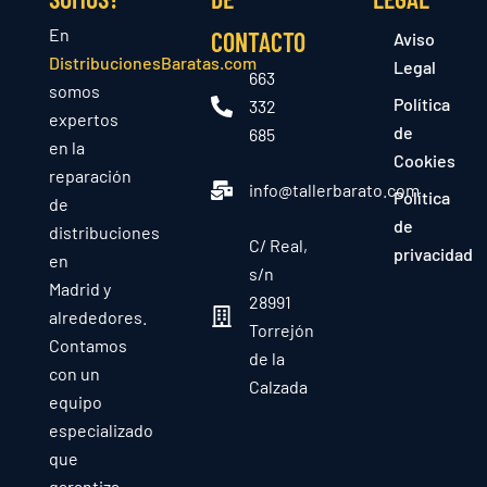
En
CONTACTO
Aviso
DistribucionesBaratas.com
Legal
663
somos
Política
332
expertos
de
685
en la
Cookies
reparación
info@tallerbarato.com
Política
de
de
distribuciones
C/ Real,
privacidad
en
s/n
Madrid y
28991
alrededores.
Torrejón
Contamos
de la
con un
Calzada
equipo
especializado
que
garantiza