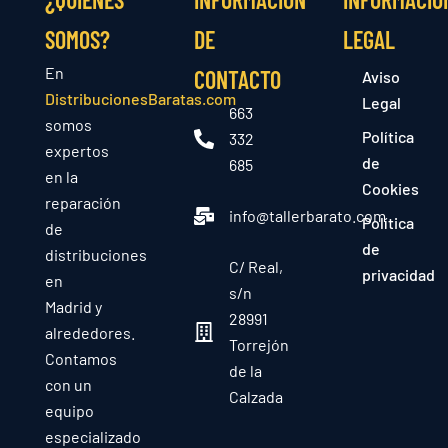
SOMOS?
DE
LEGAL
En
CONTACTO
Aviso
DistribucionesBaratas.com
Legal
663
somos
Política
332
expertos
de
685
en la
Cookies
reparación
info@tallerbarato.com
Política
de
de
distribuciones
C/ Real,
privacidad
en
s/n
Madrid y
28991
alrededores.
Torrejón
Contamos
de la
con un
Calzada
equipo
especializado