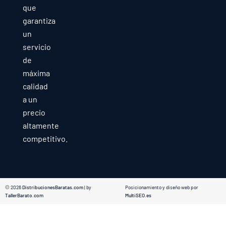
que
garantiza
un
servicio
de
máxima
calidad
a un
precio
altamente
competitivo.
© 2026
DistribucionesBaratas.com
| by
Posicionamiento y diseño web por
TallerBarato.com
MultiSEO.es