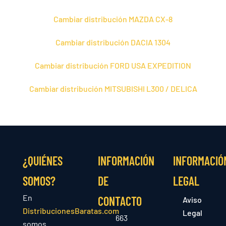
Cambiar distribución MAZDA CX-8
Cambiar distribución DACIA 1304
Cambiar distribución FORD USA EXPEDITION
Cambiar distribución MITSUBISHI L300 / DELICA
¿QUIÉNES
INFORMACIÓN
INFORMACIÓ
SOMOS?
DE
LEGAL
En
CONTACTO
Aviso
DistribucionesBaratas.com
Legal
663
somos