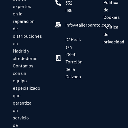
Política
332
expertos
de
685
en la
Cookies
reparación
info@tallerbarato.com
Política
de
de
distribuciones
C/ Real,
privacidad
en
s/n
Madrid y
28991
alrededores.
Torrejón
Contamos
de la
con un
Calzada
equipo
especializado
que
garantiza
un
servicio
de